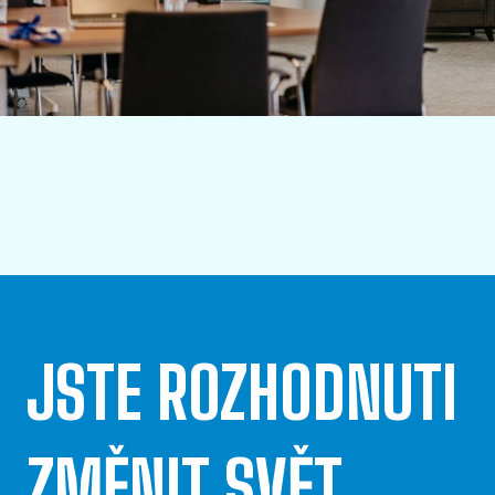
JSTE ROZHODNUTI
ZMĚNIT SVĚT